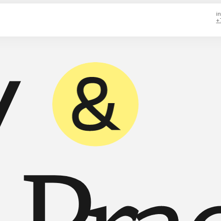
info@play-practice.
+7 909 9992328
Pract