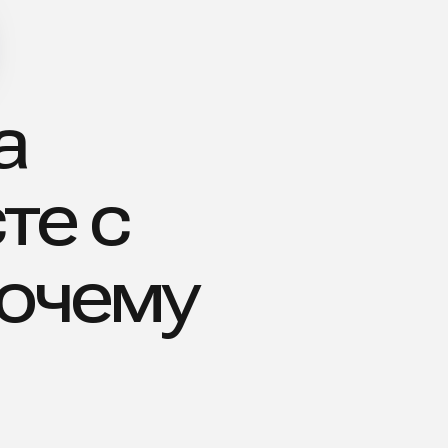
с
ему