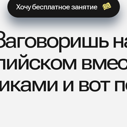
говоришь на
ийском вместе 
ками и вот поч