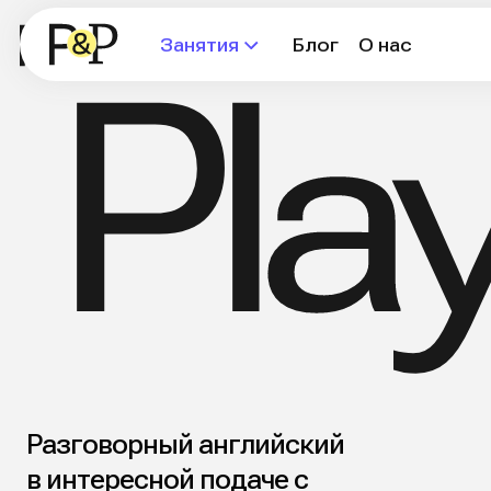
Занятия
Блог
О нас
Play
Разговорный английский
в интересной подаче c
индивидуальным подходом