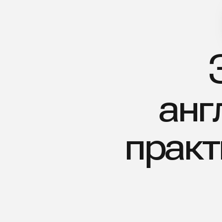
За
англ
практи