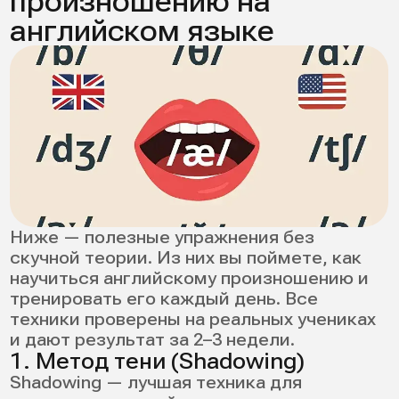
человека.
3 популярных варианта (по задачам):
тренировка отдельных слов и фраз с
распознаванием,
работа с диалогами и повторением,
приложения с уроками по
транскрипции и артикуляции.
Плюсы — регулярность, метрики. Минусы
— не всегда точная оценка, нет живой
обратной связи. Приложения хороши для
ежедневного режима, но без общения с
людьми дальше не уйти. Совмещайте их с
разговорной практикой.
9. Разговорная практика: как
получать обратную связь
Самопроверка ограничена — мозг слышит
то, что ожидает. Нужен внешний
слушатель, который укажет на реальные
ошибки.
Где брать обратную связь: