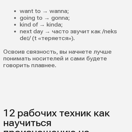
Интонация — это «музыка языка». Без
нее даже правильные слова звучат
плоско.
Схемы:
общий вопрос: ↑ на конце (Are you
coming? ↑);
утверждение: ↓ на конце (I’m
coming. ↓);
перечисление: ↑ на пунктах, ↓ в
финале.
Упражнение: возьмите одну фразу и
перескажите ее с 3 эмоциями. Вы
начнете лучше понимать и
воспроизводить ритм. Паттерны
интонации ускоряют ваш прогресс в
диалогах. Собеседник поймет, когда вы
спрашиваете, а когда утверждаете.
8. Мобильные приложения для
тренировки произношения
Приложения полезны, если использовать
их как тренажер, а не игру. Они дают
регулярность, но не заменяют живого