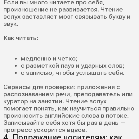
12. Когда нужен наставник:
признаки, что вы застряли
Иногда вы делаете все правильно, но
прогресса не слышно — это плато. Свои
ошибки слышать трудно, а чужие — легко.
Признаки:
носители часто переспрашивают;
вы не понимаете, что именно
исправлять;
есть страх говорить даже на
знакомые темы;
повторяете ошибки из месяца в
месяц.
Наставник нужен не всем, но он ускоряет
результат, когда вы уперлись. Попробуйте
индивидуальные и групповые занятия по
английскому языку
— пройдите
диагностику и получите план под ваш
уровень.