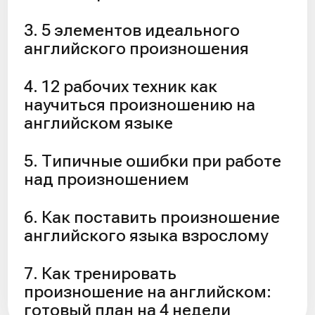
«непонятную w». Чаще всего мешают:
θ / ð (th в think / this);
w (water);
ŋ (окончание -ng в going);
r (американское/британское «р», не
как русское).
И если эти звуки произносить «по-
русски», носитель обычно понимает, но с
усилием — а иногда смысл меняется.
В английском языке орфография и
произношение живут своей жизнью. Одно
слово может читаться не так, как вы
ожидаете: enough, though, through, thought
— визуально похожи, а звучат по-разному.
Поэтому вопрос как выучить
произношение английских слов напрямую
связан со словарем и аудио, а не только с
чтением.
Но даже если вы «попали» в отдельные
звуки, речь может звучать неестественно
из-за ритма. В английском важны: