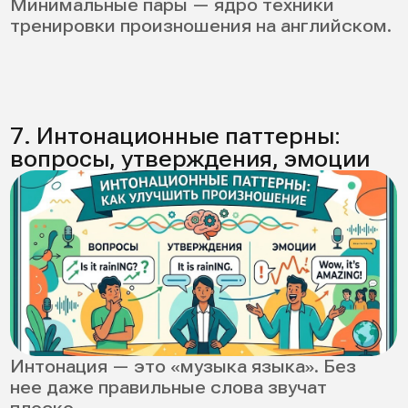
короткая ежедневная практика,
фокус на коммуникации: главное,
чтобы вас могли понять без усилий,
точечная работа над 2–3
проблемами, а не «всем
произношением сразу».
Возраст не мешает — мешает отсутствие
системы.
Как тренировать
произношение на
английском: готовый
план на 4 недели
Чтобы улучшить результат без перегруза,
используйте план. Он подходит почти для
любого уровня: от начинающих до
уверенного intermediate.