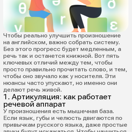
восходящая — вопрос/
неуверенность (Really? ↑).
Мини-упражнение: возьмите одну фразу и
скажите ее тремя способами:
нейтрально, удивленно, раздраженно. Вы
сразу почувствуете, как интонация
создает смысл. Она меняет общее
впечатление сильнее, чем отдельный
звук.
5. Связность речи: сокращения,
слияния, элизия
В живом английском слова соединяются,
сокращаются, звуки теряются на стыках.
Это норма. Если вы делаете паузу после
каждого слова, то это звучит
неестественно.
Примеры:
want to → wanna;
going to → gonna;
kind of → kinda;
next day → часто звучит как /neks
deɪ/ (t «теряется»).
Освоив связность, вы начнете лучше