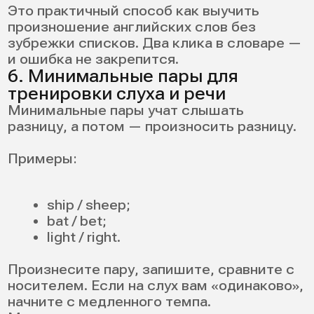
Как поставить
произношение
английского языка
взрослому
Взрослым действительно сложнее, чем
детям.
Причины понятные:
мышечная память артикуляции уже
закреплена;
страх ошибки сильнее;
голова пытается «контролировать
все сразу».
Но взрослым легче в другом: они умеют
осознанно работать по плану и
фиксировать результат.
Что помогает: