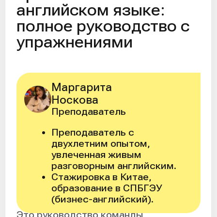
Маргарита
Носкова
Преподаватель
Преподаватель с
двухлетним опытом,
увлеченная живым
разговорным английским.
Стажировка в Китае,
образование в СПБГЭУ
(бизнес-английский).
Это руководство команды
английской языковой школы
Play&Practice
для взрослых и
подростков, которые учат английский
язык и хотят, чтобы их произношение
стало понятным собеседнику без
напряжения и стеснения. Материал
подойдет, если вы на любом уровне
уже читаете и понимаете английский,
но когда начинаете говорить, вас
выдает акцент, проглатываются
звуки, а слова звучат не так, как у
носителей. Эти советы не подойдут
тем, кто ищет «волшебную кнопку»
без практики или хочет за неделю
избавиться от акцента полностью —