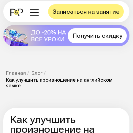
Записаться на занятие
ДО -20% НА
Получить скидку
ВСЕ УРОКИ
Главная
/
Блог
/
Как улучшить произношение на английском
Как улучшить
языке
произношение на
английском языке:
полное руководство с
упражнениями