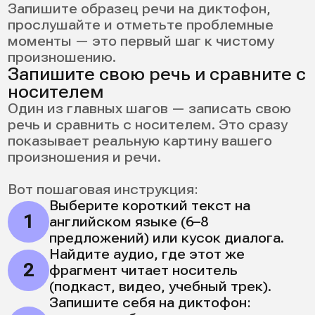
Когда вы отметите свои слабые места,
сразу станет понятно, как исправить
произношение в английском именно вам
— точечно, без лишней теории.
5 элементов идеального
английского
произношения
Чтобы реально улучшить произношение
на английском, важно собрать систему.
Без этого прогресс будет медленным, а