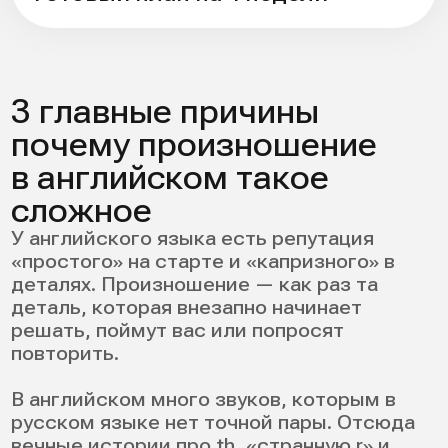
ударение в слове и фразе;
интонация;
связная речь (слияния, сокращения).
Поэтому работа над произношением в
английском языке — это не только
«поставить звук», но и научиться звучать
цельно.
С чего начать: диагностика
вашего произношения
Прежде чем решать, как улучшить свое
произношение на английском, нужно
понять, что именно у вас проседает:
конкретные звуки, ударение, интонация