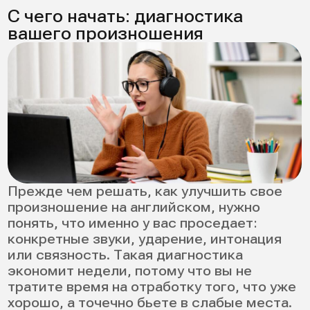
Вы путаете th и s/z? Звук w у вас
получается как v? R превращается в
русское «р»? Окончание -ng произносится
как «нг» с явным g? Если да — это зона
роста.
2. Ударение
Вы произносите все слоги одинаково или
ставите ударение «по-русски»? В
английском ударение часто меняет смысл
слова.
3. Интонация
Вопросы у вас звучат как утверждения?
Эмоции не считываются? Речь остается
монотонной? Это мешает живому
общению.
4. Связность
Вы делаете паузы между каждым словом?
В живом английском слова «цепляются»
друг за друга, и без этого речь звучит
неестественно.