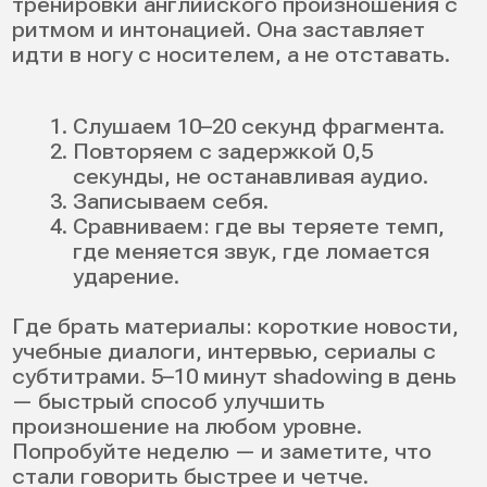
языковые клубы,
тандемы,
репетитор,
куратор в школе.
Если вы хотите быстрее разобраться, как
подтянуть произношение на английском,
лучше хотя бы раз в неделю получать
комментарии от человека, который
слышит ошибки. Приходите в
разговорный клуб английского языка —
здесь мягко исправляют и не дают
застыть на месте.
10. Видео с разбором
произношения: что смотреть
Видео полезнее учебника, потому что вы
видите артикуляцию. Можно поставить на
паузу и точно повторить движение языка.
Как смотреть с пользой:
пауза;
повтор;
запись;
сравнение.