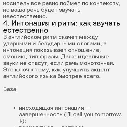
— когда слово только появилось в памяти.
Сразу слушайте, как его произносят
носители.
Инструменты:
Cambridge Dictionary (британский/
американский вариант);
YouGlish (живые примеры из видео);
Forvo (как слово произносят разные
люди, часто носители).
Алгоритм:
услышал;
повторил 5 раз;
произнес в своем предложении.
Это практичный способ как выучить
произношение английских слов без
зубрежки списков. Два клика в словаре —
и ошибка не закрепится.
6. Минимальные пары для
тренировки слуха и речи
Минимальные пары учат слышать