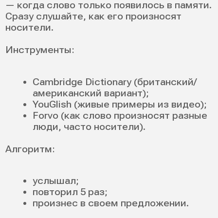
абсолютная копия носителя.
3. Практиковаться редко, но много
15 минут ежедневно сильнее, чем 2 часа
раз в неделю.
4. Игнорировать аудирование
Пока вы плохо понимаете английскую
речь на слух, вы будете искажать
образцы.
5. Сравнивать себя с носителями, а не с
собой вчерашним
Сравнивайте записи «до/после» — это
самый честный контроль.
Когда вы уберете эти ошибки, у вас
перестанет возникать один и тот же
вопрос: «как улучшить английское
произношение?». Вместо вечных
сомнений появится понятный план, и вы
начнете просто работать над
конкретными звуками, ударением и
интонацией — шаг за шагом.