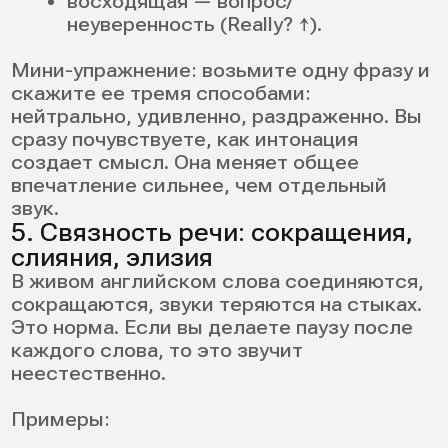
разницу, а потом — произносить разницу.
Примеры:
ship / sheep;
bat / bet;
light / right.
Произнесите пару, запишите, сравните с
носителем. Если на слух вам «одинаково»,
начните с медленного темпа.
Минимальные пары — ядро техники
тренировки произношения на английском.
7. Интонационные паттерны:
вопросы, утверждения, эмоции