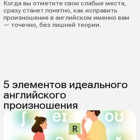
носитель понимает вас без
напряжения;
вы перестаете путать слова (desert /
dessert);
речь звучит ритмично, а не «плоско».
Если вы ставите ударение неправильно,
носитель все равно поймет по контексту,
но ваша речь будет звучать
неестественно.
4. Интонация и ритм: как звучать
естественно
В английском ритм скачет между
ударными и безударными слогами, а
интонация показывает отношение,
эмоцию, тип фразы. Даже идеальные
звуки не спасут, если речь монотонная.
Это ключ к тому, как улучшить акцент
английского языка быстрее всего.
База:
нисходящая интонация —
завершенность (I’ll call you tomorrow.
↓);