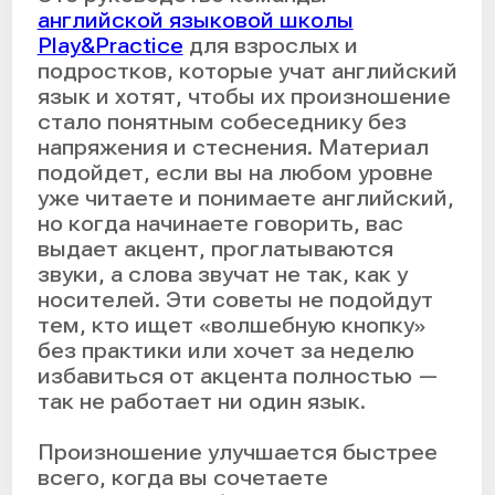
так не работает ни один язык.
Произношение улучшается быстрее
всего, когда вы сочетаете
диагностику, работу над
артикуляцией и ежедневную
короткую тренировку произношения
на английском с обратной связью.
Групповые занятия онлайн
помогут
улучшить произношение.
Если вам важно понять, как улучшить
произношение английского языка,
начните с 15 минут в день: уже через
3–4 недели вы заметите, что речь
стала ровнее, ударение — точнее, а
многие английские слова наконец-то
«встали на место». В статье —
диагностика, работа со сложными
звуками, упражнения для дома,
типичные ошибки и план на 4 недели.