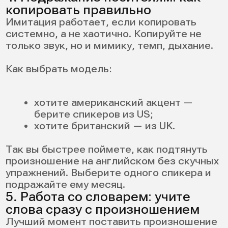
Типичные ошибки при
работе над
произношением
Ошибки почти всегда одинаковые — и
хорошие новости в том, что их легко
заметить.
1. Учить звуки изолированно, без
контекста
Важно сразу переносить звук в слово и
фразу, иначе в реальной речи все
«разваливается».
2. Бояться акцента и стремиться к идеалу
Цель — понятность и уверенность, а не