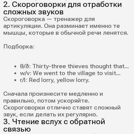
Выбирайте каналы, где объясняют
положение языка и дают примеры слов и
фраз на английском. Так вы быстрее
настраиваете артикуляцию и начинаете
звучать увереннее.
11. Как тренировать
произношение на английском
дома самостоятельно
Готовая схема на 15 минут в день — утро
или вечер. Она построена так, чтобы вы не
успели заскучать:
3 минуты: разогрев артикуляции
(губы/язык, 2–3 сложных звука).
5 минут: shadowing с коротким
фрагментом.
4 минуты: минимальные пары или
скороговорка (по вашей проблеме).
3 минуты: одно новое слово из
словаря + 2 предложения с ним.
Сделайте трекер привычек: отмечайте
дни и тему (звук, интонация, ударение).
Это дает дисциплину и видимый рост.
Регулярная тренировка дома дает эффект
быстрее, чем редкие долгие занятия.