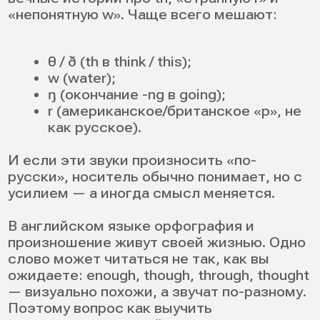
или связность. Такая диагностика
экономит недели, потому что вы не
тратите время на отработку того, что уже
хорошо, а точечно бьете в слабые места.
Запишите образец речи на диктофон,
прослушайте и отметьте проблемные
моменты — это первый шаг к чистому
произношению.
Запишите свою речь и сравните с
носителем
Один из главных шагов — записать свою
речь и сравнить с носителем. Это сразу
показывает реальную картину вашего
произношения и речи.
Вот пошаговая инструкция:
Выберите короткий текст на
1
английском языке (6–8
предложений) или кусок диалога.
Найдите аудио, где этот же
2
фрагмент читает носитель
(подкаст, видео, учебный трек).
Запишите себя на диктофон:
сначала в обычном темпе, а
3
потом медленно и максимально
четко.
Сравните: где вы проглатываете