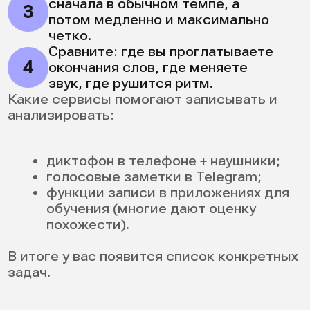
речь так и останется книжной. Вот пять
ключевых отличий между тем, чтобы
просто правильно прочитать слово, и тем,
чтобы оно звучало как у носителя. Эти
нюансы часто упускают, но именно они
делают речь живой.
1. Артикуляция: как работает
речевой аппарат
У произношения есть мышечная база.
Если язык, губы и челюсть двигаются по
привычкам русского языка, даже простые
звуки будут искажаться. Чтобы научиться
произношению на английском, нужно
сначала понять, как работают мышцы.
Что тренируем:
положение языка для th (кончик
языка слегка между зубами);
округление губ для w;
«мягкое» альвеолярное касание для
r (без вибрации, как в русском);
контроль челюсти: слишком
зажатая челюсть «съедает»
гласные.