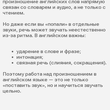
4
окончания слов, где меняете
звук, где рушится ритм.
Какие сервисы помогают записывать и
анализировать:
диктофон в телефоне + наушники;
голосовые заметки в Telegram;
функции записи в приложениях для
обучения (многие дают оценку
похожести).
В итоге у вас появится список конкретных
задач.
Определите свои слабые места
Чтобы понять, над чем работать дальше,
пройдитесь по чек-листу самопроверки.
Отмечайте, что встречается у вас чаще
всего.
1. Звуки