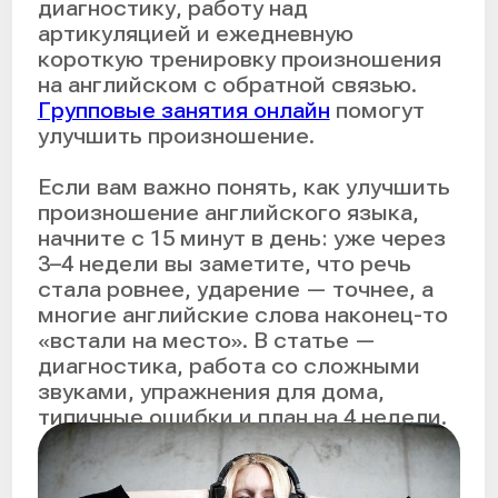
Содержание:
1. 3 главные причины почему
произношение в английском
такое сложное
2. С чего начать: диагностика
вашего произношения
3. 5 элементов идеального
английского произношения
4. 12 рабочих техник как
научиться произношению на
английском языке
5. Типичные ошибки при работе
над произношением