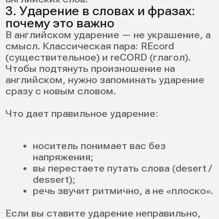
Сервисы для проверки: приложения с
распознаванием речи, преподаватель или
куратор на занятии. Чтение вслух
помогает понять, как научиться правильно
произносить английские слова в потоке.
Записывайте себя хотя бы раз в день —
прогресс ускорится вдвое.
4. Подражание носителям: как
копировать правильно
Имитация работает, если копировать
системно, а не хаотично. Копируйте не
только звук, но и мимику, темп, дыхание.
Как выбрать модель:
хотите американский акцент —
берите спикеров из US;
хотите британский — из UK.
Так вы быстрее поймете, как подтянуть
произношение на английском без скучных
упражнений. Выберите одного спикера и
подражайте ему месяц.
5. Работа со словарем: учите
слова сразу с произношением
Лучший момент поставить произношение