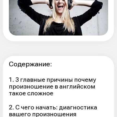
6. Как поставить произношение
английского языка взрослому
7. Как тренировать
произношение на английском:
готовый план на 4 недели
3 главные причины
почему произношение
в английском такое
сложное
У английского языка есть репутация
«простого» на старте и «капризного» в
деталях. Произношение — как раз та
деталь, которая внезапно начинает
решать, поймут вас или попросят
повторить.
В английском много звуков, которым в
русском языке нет точной пары. Отсюда
вечные истории про th, «странную r» и